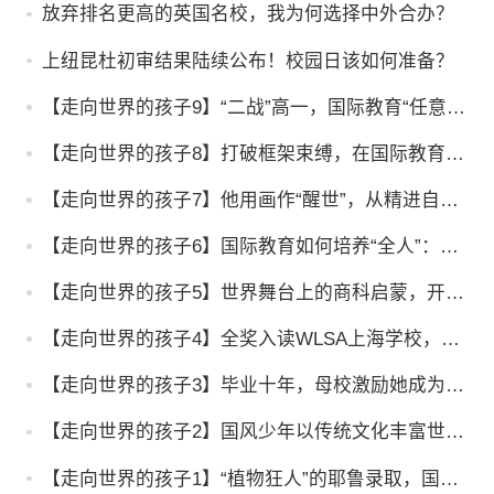
放弃排名更高的英国名校，我为何选择中外合办？
上纽昆杜初审结果陆续公布！校园日该如何准备？
【走向世界的孩子9】“二战”高一，国际教育“任意
门”通往新人生
【走向世界的孩子8】打破框架束缚，在国际教育找
到更大的发展空间
【走向世界的孩子7】他用画作“醒世”，从精进自己
到影响他人
【走向世界的孩子6】国际教育如何培养“全人”：先
要看到世界，才能改变世界
【走向世界的孩子5】世界舞台上的商科启蒙，开启
更多成长可能！
【走向世界的孩子4】全奖入读WLSA上海学校，他
说要去看世界，回来建家乡
【走向世界的孩子3】毕业十年，母校激励她成为最
好的自己
【走向世界的孩子2】国风少年以传统文化丰富世
界，多元选择无惧试错！
【走向世界的孩子1】“植物狂人”的耶鲁录取，国际