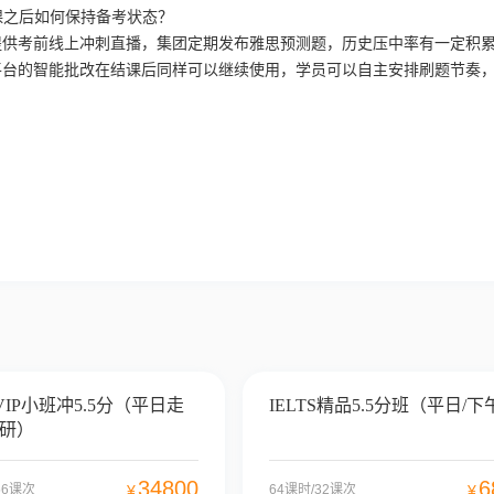
课之后如何保持备考状态？
提供考前线上冲刺直播，集团定期发布雅思预测题，历史压中率有一定积累
le平台的智能批改在结课后同样可以继续使用，学员可以自主安排刷题节奏
S VIP小班冲5.5分（平日走
IELTS精品5.5分班（平日/下
英研）
34800
6
56课次
¥
64课时/32课次
¥