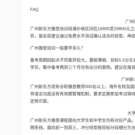
FAQ
广州
广州新东方雅思培训班课价格区间在16800至29800
异，报名前建议通过免费水平测试确认适合的班型，再
广州雅思培训一般要学多久？
备考周期因起点不同差异较大。基础薄弱、目标5.5分左
学员，集中备考两到三个月也有出分的案例。建议在报
广州新
广州新东方现有全职雅思教师300名以上，海外名校及国
师语言功底设有有效期管理机制，要求定期参加考试保持
定辨识度。
大
广州新东方雅思课程面向大学生和中学生均有对应产品。大
两条线，面向初一到高三，冲分班型按目标分段细分为