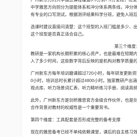
中学雅思方向则分为提能体系和冲分体系两条线，冲分体系按
有专业的口写测试，根据测评结果科学分班，避免入班
选课时建议直接问清楚：这个班型的入班门槛是多少、
这个班型是否真正适合自己。
第三个维度
教研是一家机构长期积累的核心资产，也是最难在短期
入了多少时间，这些数字背后反映的是机构对教学质量
广州新东方每年培训磨课超过720小时，每年研发更新资料
0小时，培训总时长累计超过4800小时。独家教研产出涵
观点库、听力场景词汇表、听力精听练习手册、阅读高
此外，广州新东方是剑桥雅思官方金级合作伙伴，也是剑桥
合作背景对教材的权威性是一个重要背书。
第四个维度：工具配套是否形成完整的备考支撑
现在的雅思备考已经不单纯依赖课堂，课后的自主练习