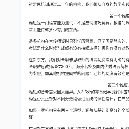
耕雅思培训超过二十年的机构，我们想从自身的教学实
第一个维
雅思是一门语言能力测试，不是应试技巧竞赛。教这门
堂上能传递多少有用的东西。
很多机构在宣传师资时只列学历背景，但学历是静态的
考试是什么时候？成绩有没有持续达标？机构有没有对
在新东方，我们对全职雅思教师的语言功底设有明确的
全职雅思教师超过300名，海外名校及国内优秀语言院校
为参照，向其他机构提同样的问题：老师的功底有效期
第二个维度
雅思的备考需求因人而异。从3.5分的零基础学员到冲击
构是否真正针对不同分数段做过系统的课程设计，在产
如果一家机构只有两三个班型，涵盖从基础到高分的全
证。
广州新东方的大学雅思课程覆盖3.5分到7.5分全段，班