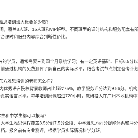
雅思培训班大概要多少钱？
元之间，覆盖8人班、15人班和VIP班型。不同班型的课时结构和服务配套有
结合课时和服务内容综合判断性价比。
右的学员，通常需要三到四个月系统学习；有一定英语基础、目标6.5分
名前通过机构的免费测评了解自己的实际水平，结合考试节点制定备考计
东方雅思培训的老师怎么样？
内优秀语言院校背景教师占比超过75%，教学服务评分达到9.86分。机构
真实语言水平。每年培训磨课超过720小时，教研投入在广州本地机构中
学生和中学生都可以报吗？
学生雅思课程覆盖3.5分到7.5分全段；中学雅思方向分提能体系和冲
五档。报名前有专业测评，根据学员实际情况科学分班。