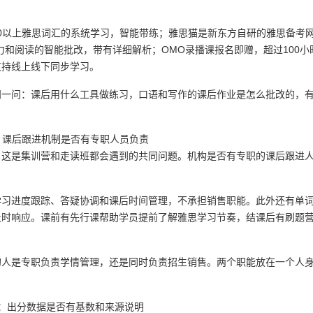
00以上雅思词汇的系统学习，智能带练；雅思猫是新东方自研的雅思备考
听力和阅读的智能批改，带有详细解析；OMO录播课报名即赠，超过100小
支持线上线下同步学习。
问一问：课后用什么工具做练习，口语和写作的课后作业是怎么批改的，
：课后跟进机制是否有专职人员负责
，这是集训营和走读班都会遇到的共同问题。机构是否有专职的课后跟进
学习进度跟踪、答疑协调和课后时间管理，不承担销售职能。此外还有单
及时响应。课前有先行课帮助学员提前了解雅思学习节奏，结课后有刷题
的人是专职负责学情管理，还是同时负责招生销售。两个职能放在一个人
：出分数据是否有基数和来源说明