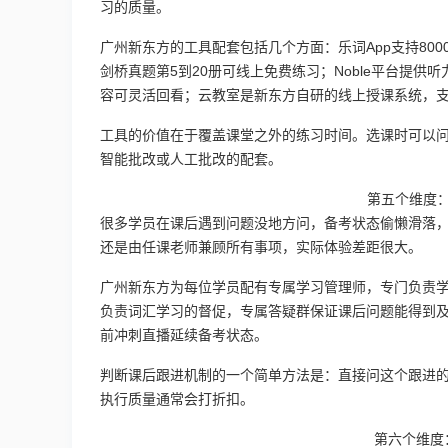
习的质量。
广州新东方的工具配套包括几个方面：乐词App支持80
剑桥真题第5到20册可线上免费练习；Noble平台提供
容可灵活回看；云教室是新东方自研的线上授课系统，
工具的价值在于覆盖课堂之外的练习时间。选课时可以
智能批改或人工批改的配套。
第五个维度
很多学员在课后遇到问题没地方问，备考状态偷懒滑落
还是由任课老师兼顾所有事项，实际体验差距很大。
广州新东方为每位学员配有专属学习管理师，专门负责
负责词汇学习的督促，专属答疑群保证课后问题能得到
前冲刺直播延续备考状态。
判断课后跟进机制的一个简单方法是：直接问这个跟进
执行质量通常会打折扣。
第六个维度