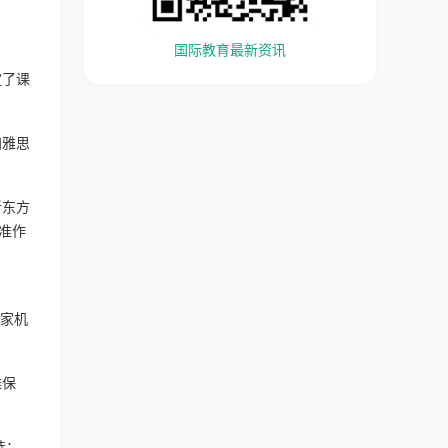
。
国际教育最新资讯
定了课
加雅思
新东方
准作
一家机
难保
选；