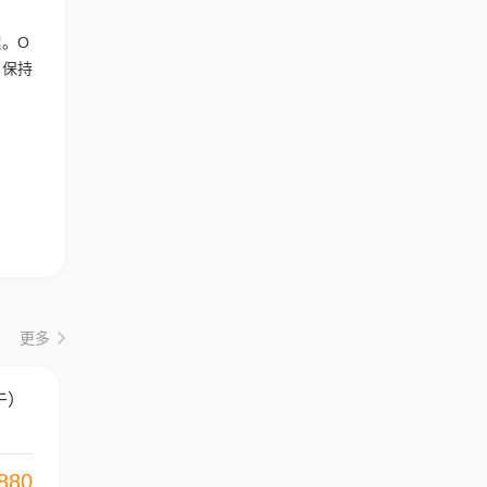
。O
，保持
更多
午）
880