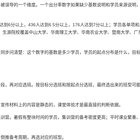
易被误导的一个维度。一个出分率数字如果缺少基数说明和学员来源说明
到6分以上，436人达到6.5分以上，176人达到7分以上；学员各单项
分。生源院校覆盖中山大学、华南理工大学、华南农业大学、暨南大学、广
，同步问清楚：这个数字的基数是多少学员，学员的起点分布是什么，目
分段，再对应选班。按目标分选班和按起点分选班，最终选出来的班型可
。宣传材料上的内容是静态的，课堂体验才是最直接的判断依据。
集训营。暑假有整块时间的学员，集训营的备考密度更高；平时课业繁重
，倒推备考周期，再选对应的班型。