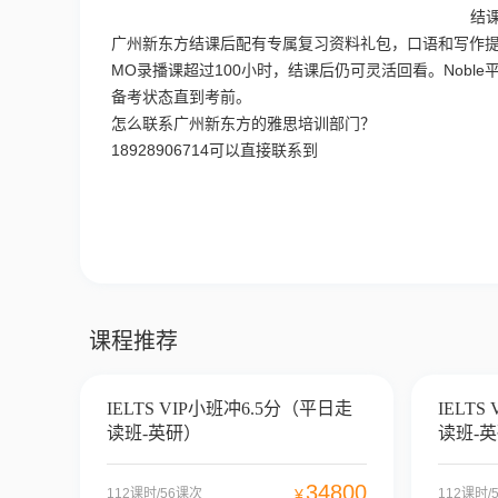
结
广州新东方结课后配有专属复习资料礼包，口语和写作
MO录播课超过100小时，结课后仍可灵活回看。Nob
备考状态直到考前。
怎么联系广州新东方的雅思培训部门？
18928906714可以直接联系到
课程推荐
IELTS VIP小班冲6.5分（平日走
IELT
读班-英研）
读班-
34800
112课时/56课次
¥
112课时/