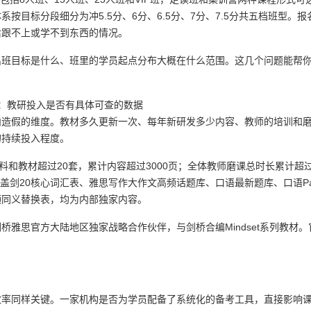
目标分段细分为冲5.5分、6分、6.5分、7分、7.5分共五档班型。报
后跟不上或学不到东西的情况。
出班目标是什么、班里的学员起点分布大概在什么范围。这几个问题能帮
：教研投入是否有具体可查的数据
内造假的维度。教材多久更新一次、每年新研发多少内容、教师的培训和
的持续投入程度。
和教材超过20套，累计内容超过3000页；全体教师磨课总时长累计超过
盖剑20核心词汇表、雅思写作大作文高频话题库、口语最新题库、口语Par
频同义替换表，均为内部独家内容。
雅思官方大陆地区独家战略合作伙伴，与剑桥合编Mindset系列教材。
效率同样关键。一家机构是否为学员配备了系统化的备考工具，直接影响