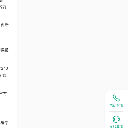
名前
你判断
磨课投
240
t3
官方
电话客服
课后学
在线客服