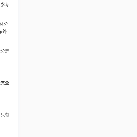
，参考
和总分
东外
标分是
能完全
、只有