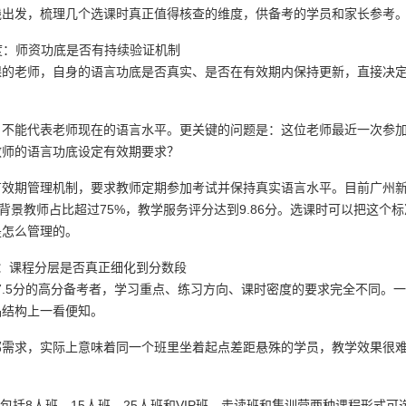
践出发，梳理几个选课时真正值得核查的维度，供备考的学员和家长参考
度：师资功底是否有持续验证机制
课的老师，自身的语言功底是否真实、是否在有效期内保持更新，直接决
，不能代表老师现在的语言水平。更关键的问题是：这位老师最近一次参
教师的语言功底设定有效期要求？
有效期管理机制，要求教师定期参加考试并保持真实语言水平。目前广州
背景教师占比超过75%，教学服务评分达到9.86分。选课时可以把这个标
是怎么管理的。
：课程分层是否真正细化到分数段
7.5分的高分备考者，学习重点、练习方向、课时密度的要求完全不同。
品结构上一看便知。
部需求，实际上意味着同一个班里坐着起点差距悬殊的学员，教学效果很
型包括8人班、15人班、25人班和VIP班，走读班和集训营两种课程形式可