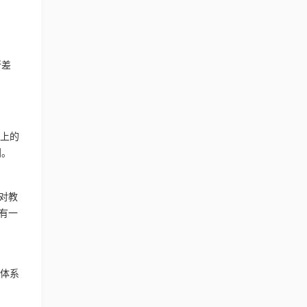
所差
以上的
划。
对教
有一
分体系