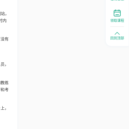
网站，
时内
领取课程
回到顶部
有没有
人员，
词教练
营和考
身上，