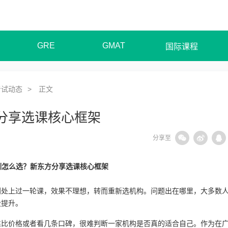
GRE
GMAT
国际课程
考试动态
正文
分享选课核心框架
分享至
训怎么选？新东方分享选课核心框架
别处上过一轮课，效果不理想，转而重新选机构。问题出在哪里，大多数
没提升。
靠比价格或者看几条口碑，很难判断一家机构是否真的适合自己。作为在